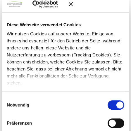
So arbeitest du. Deine Aufgaben.
Diese Webseite verwendet Cookies
Wir nutzen Cookies auf unserer Website. Einige von
Du unterstützt bei
grund- und
ihnen sind essenziell für den Betrieb der Seite, während
behandlungspflegerischen Tätigkeiten
andere uns helfen, diese Website und die
Dein Job ist verantwortungsvoll!
Nutzererfahrung zu verbessern (Tracking Cookies). Sie
Du
u
nterstützt Bewohner mit Ihren
Wünschen
können entscheiden, welche Cookies Sie zulassen. Bitte
beachten Sie, dass bei einer Ablehnung womöglich nicht
Deine Aufgaben richten sich nach
mehr alle Funktionalitäten der Seite zur Verfügung
Ausbildungsplan & Schule, du lernst:
stehen.
pflegerische Grundlagen
Ordnungsgemäße
Dokumentation nach Vorgaben
Einwilligungsauswahl
Notwendig
Kontrolle der Einhaltung von
Qualitätsstandards
Präferenzen