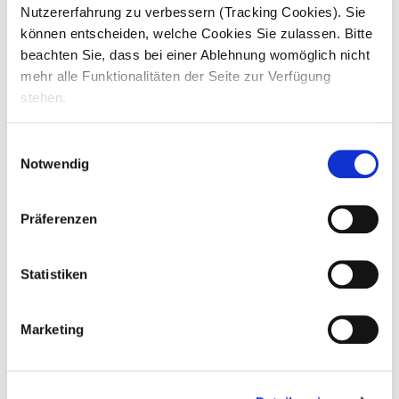
Nutzererfahrung zu verbessern (Tracking Cookies). Sie
So arbeitest du. Deine Aufgaben.
können entscheiden, welche Cookies Sie zulassen. Bitte
beachten Sie, dass bei einer Ablehnung womöglich nicht
mehr alle Funktionalitäten der Seite zur Verfügung
Du unterstützt bei
grundpflegerischen und
behandlungspflegerischen Tätigkeiten
stehen.
Dein Job ist verantwortungsvoll! Du
u
nterstützt Bewohner mit Ihren Wünschen
Einwilligungsauswahl
Notwendig
Deine Aufgaben richten sich nach
Ausbildungsplan & Schule, du lernst:
pflegerische Grundlagen
Präferenzen
Ordnungsgemäße
Dokumentation nach Vorgaben
Statistiken
Kontrolle der Einhaltung von
Qualitätsstandards
Marketing
Du bist
Teil des Teams
und bringst dich ein
bei
Arbeits-, Dienst- und Urlaubsplanung
durch deine
aktive Teilnahme an