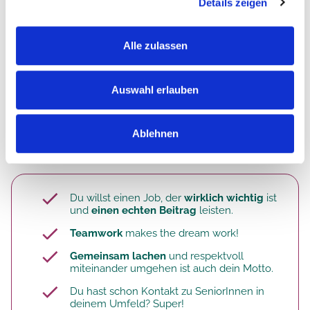
Details zeigen
Teambesprechungen
, Beratungen
bei der
Organisation und Umsetzung von
Feiern
& Veranstaltungen
Alle zulassen
durch deine Teilnahme an
einrichtungsinternen Fortbildungen
Auswahl erlauben
Ablehnen
Das bist du. Deine Qualifikation.
Du willst einen Job, der
wirklich wichtig
ist
und
einen echten Beitrag
leisten.
Teamwork
makes the dream work!
Gemeinsam lachen
und respektvoll
miteinander umgehen ist auch dein Motto.
Du hast schon Kontakt zu SeniorInnen in
deinem Umfeld? Super!