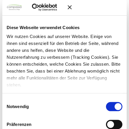
compassio
Diese Webseite verwendet Cookies
So arbeitest du. Deine Aufgaben.
Wir nutzen Cookies auf unserer Website. Einige von
ihnen sind essenziell für den Betrieb der Seite, während
Bearbeitung offener Forderungen in enger
andere uns helfen, diese Website und die
Zusammenarbeit mit unseren
Nutzererfahrung zu verbessern (Tracking Cookies). Sie
Seniorenresidenzen
können entscheiden, welche Cookies Sie zulassen. Bitte
Prüfung und Verbuchung von Kassen
beachten Sie, dass bei einer Ablehnung womöglich nicht
mehr alle Funktionalitäten der Seite zur Verfügung
Kontenabstimmung und Bankbuchungen
stehen.
Abwicklung des Zahlungsverkehrs
Mahnwesen
Einwilligungsauswahl
Notwendig
Mitarbeit bei Monats- und
Jahresabschlüssen nach HGB
Präferenzen