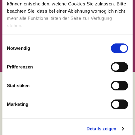
können entscheiden, welche Cookies Sie zulassen. Bitte
beachten Sie, dass bei einer Ablehnung womöglich nicht
mehr alle Funktionalitäten der Seite zur Verfügung
stehen.
Einwilligungsauswahl
Notwendig
Präferenzen
Statistiken
Team
compassio
Benefits
Marketing
Chancen für jeden
Familienfreundliche Pflegejobs
Details zeigen
Fort- & Weiterbildung