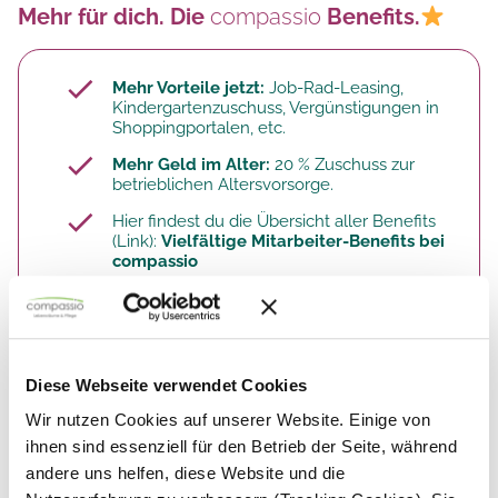
Mehr für dich. Die
compassio
Benefits.
Mehr Vorteile jetzt:
Job-Rad-Leasing,
Kindergartenzuschuss, Vergünstigungen in
Shoppingportalen, etc.
Mehr Geld im Alter:
20 % Zuschuss zur
betrieblichen Altersvorsorge.​
Hier findest du die Übersicht aller Benefits
(Link):
Vielfältige Mitarbeiter-Benefits bei
compassio
So arbeitest du. Deine Aufgaben.
Diese Webseite verwendet Cookies
Wir nutzen Cookies auf unserer Website. Einige von
ihnen sind essenziell für den Betrieb der Seite, während
Du umsorgst unsere BewohnerInnen in der
Nacht mit professioneller, liebevoller und
andere uns helfen, diese Website und die
individueller Pflege