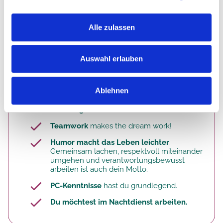
Altenpfleger
Alle zulassen
Gesundheitspfleger
Krankenpfleger
Auswahl erlauben
Pflegefachmann / Pflegefachfrau
Das macht dich aus:
Ablehnen
Pflege ist für dich nicht bloß ein Job, sondern
Berufung
!
Teamwork
makes the dream work!
Humor macht das Leben leichter
.
Gemeinsam lachen, respektvoll miteinander
umgehen und verantwortungsbewusst
arbeiten ist auch dein Motto.
PC-Kenntnisse
hast du grundlegend.
Du möchtest im Nachtdienst arbeiten.