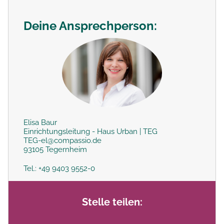
Deine Ansprechperson:
Elisa Baur
Einrichtungsleitung - Haus Urban | TEG
TEG-el@compassio.de
93105 Tegernheim
Tel.: +49 9403 9552-0
Stelle teilen: