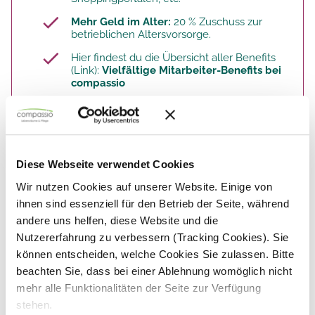
Mehr Geld im Alter:
20 % Zuschuss zur
betrieblichen Altersvorsorge.​
Hier findest du die Übersicht aller Benefits
(Link):
Vielfältige Mitarbeiter-Benefits bei
compassio
So arbeitest du. Deine Aufgaben.
Diese Webseite verwendet Cookies
Wir nutzen Cookies auf unserer Website. Einige von
ihnen sind essenziell für den Betrieb der Seite, während
Du übernimmst
klassische Altenpflege-
Aufgaben
wie die
individuelle
andere uns helfen, diese Website und die
Behandlungspflege
unserer Bewohner.
Nutzererfahrung zu verbessern (Tracking Cookies). Sie
Du gestaltest die
aktivierende
können entscheiden, welche Cookies Sie zulassen. Bitte
Tagesstruktur
entsprechend den
beachten Sie, dass bei einer Ablehnung womöglich nicht
individuellen Bedürfnissen jedes Bewohners
mehr alle Funktionalitäten der Seite zur Verfügung
Deine Sorgfalt ist bei
Dokumentation,
stehen.
Medikamentenvergabe und