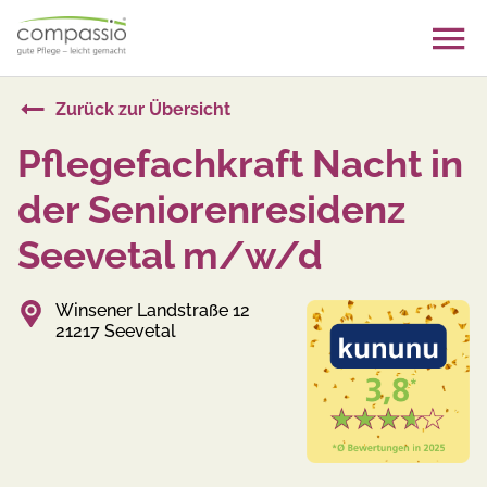
Skip
to
content
Zurück zur Übersicht
Pflegefachkraft Nacht in
der Seniorenresidenz
Seevetal m/w/d
Winsener Landstraße 12
21217 Seevetal