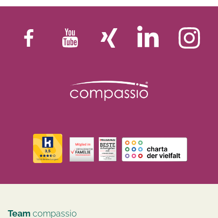
Team
compassio