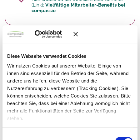
(Link):
Vielfältige Mitarbeiter-Benefits bei
compassio
So arbeitest du. Deine Aufgaben.
Diese Webseite verwendet Cookies
Du umsorgst unsere BewohnerInnen in der
Wir nutzen Cookies auf unserer Website. Einige von
Nacht mit professioneller, liebevoller und
ihnen sind essenziell für den Betrieb der Seite, während
individueller Pflege
andere uns helfen, diese Website und die
Dabei übernimmst du klassische
Nutzererfahrung zu verbessern (Tracking Cookies). Sie
Altenpfleger-Aufgaben wie die
individuelle
können entscheiden, welche Cookies Sie zulassen. Bitte
Grund- und Behandlungspflege
.
beachten Sie, dass bei einer Ablehnung womöglich nicht
Deine
Sorgfalt ist bei Dokumentation,
mehr alle Funktionalitäten der Seite zur Verfügung
Medikamentenvergabe
und
stehen.
Pflegeprotokollen gefragt.
Gemeinsam mit Deinem Team vor Ort trägst
Du maßgeblich zur
Sicherstellung der
Einwilligungsauswahl