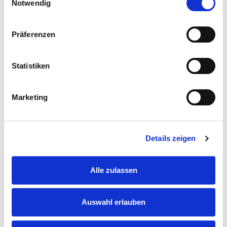
Pflegequalität
bei.
Notwendig
Du pflegst
vertrauensvollen Kontakt zu
Angehörigen
und behandelnden Ärzten.
Präferenzen
Statistiken
Das bist du. Deine Qualifikation.
Marketing
Du besitzt eine
abgeschlossene, 3-jährige
Berufsausbildung
als
examinierte Pflegefachkraft
Details zeigen
Altenpfleger
Gesundheitspfleger
Alle zulassen
Krankenpfleger
Pflegefachmann / Pflegefachfrau
Auswahl erlauben
Das macht dich aus: