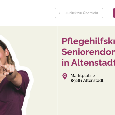
Zurück zur Übersicht
Pflegehilfsk
Seniorendom
in Altensta
Marktplatz 2
89281 Altenstadt