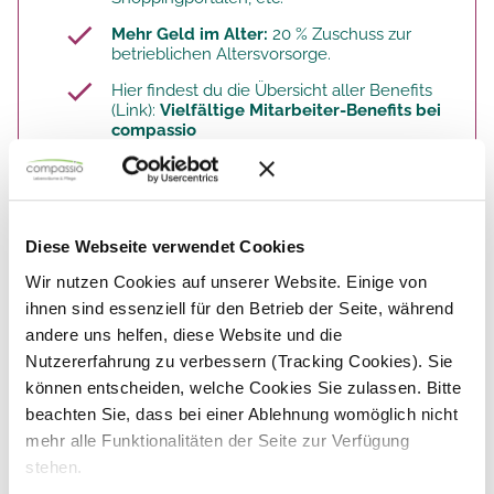
Mehr Geld im Alter:
20 % Zuschuss zur
betrieblichen Altersvorsorge.​
Hier findest du die Übersicht aller Benefits
(Link):
Vielfältige Mitarbeiter-Benefits bei
compassio
So arbeitest du. Deine Aufgaben.
Diese Webseite verwendet Cookies
Wir nutzen Cookies auf unserer Website. Einige von
ihnen sind essenziell für den Betrieb der Seite, während
Als Pflegehilfskraft hast du viel Bezug zu unseren
Bewohnern.
andere uns helfen, diese Website und die
Nutzererfahrung zu verbessern (Tracking Cookies). Sie
Du hilfst den Bewohnern: bei der
können entscheiden, welche Cookies Sie zulassen. Bitte
Körperpflege, beim Wechsel der Position im
beachten Sie, dass bei einer Ablehnung womöglich nicht
Bett, bei der Mobilisation und bei der
Speisenversorgung.
mehr alle Funktionalitäten der Seite zur Verfügung
stehen.
Du unterstützt die Bewohner, eigene
Fähigkeiten zu erhalten oder wieder neu zu