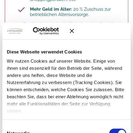
Mehr Geld im Alter:
20 % Zuschuss zur
betrieblichen Altersvorsorge.​
Hier findest du die Übersicht aller Benefits
(Link):
Vielfältige Mitarbeiter-Benefits bei
compassio
Diese Webseite verwendet Cookies
Wir nutzen Cookies auf unserer Website. Einige von
So arbeitest du. Deine Aufgaben.
ihnen sind essenziell für den Betrieb der Seite, während
andere uns helfen, diese Website und die
Nutzererfahrung zu verbessern (Tracking Cookies). Sie
Als Pflegeassistenz hast du viel Bezug zu unseren
können entscheiden, welche Cookies Sie zulassen. Bitte
Bewohnern.
beachten Sie, dass bei einer Ablehnung womöglich nicht
Du hilfst den Bewohnern:
bei der
mehr alle Funktionalitäten der Seite zur Verfügung
Körperpflege, beim Wechsel der Position im
stehen.
Bett, bei der Mobilisation und bei der
Speisenversorgung.
Einwilligungsauswahl
Du unterstützt die Bewohner, eigene
Fähigkeiten zu erhalten
oder wieder neu zu