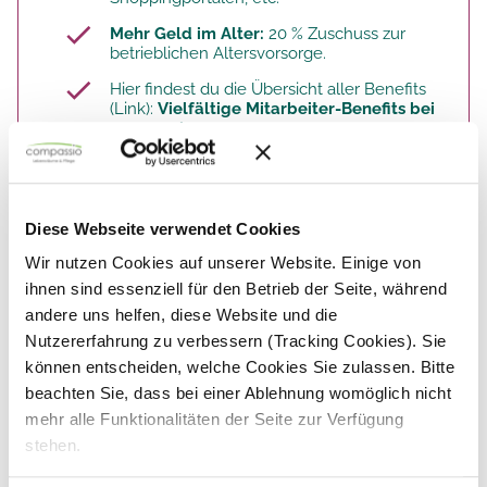
Mehr Geld im Alter:
20 % Zuschuss zur
betrieblichen Altersvorsorge.​
Hier findest du die Übersicht aller Benefits
(Link):
Vielfältige Mitarbeiter-Benefits bei
compassio
Diese Webseite verwendet Cookies
So arbeitest du. Deine Aufgaben.
Wir nutzen Cookies auf unserer Website. Einige von
ihnen sind essenziell für den Betrieb der Seite, während
Als Pflegeassistenz hast du viel Bezug zu unseren
andere uns helfen, diese Website und die
Bewohnern.
Nutzererfahrung zu verbessern (Tracking Cookies). Sie
können entscheiden, welche Cookies Sie zulassen. Bitte
Du hilfst den Bewohnern:
bei der
Körperpflege, beim Wechsel der Position im
beachten Sie, dass bei einer Ablehnung womöglich nicht
Bett, bei der Mobilisation und bei der
mehr alle Funktionalitäten der Seite zur Verfügung
Speisenversorgung.
stehen.
Du unterstützt die Bewohner, eigene
Fähigkeiten zu erhalten
oder wieder neu zu