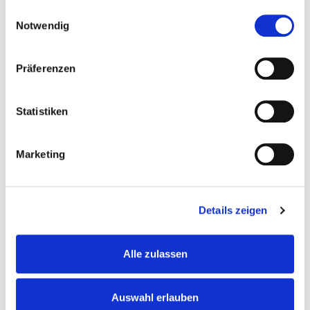
Einwilligungsauswahl
erlernen. Du motivierst unsere Bewohner,
die Beschäftigungstherapie wahrzunehmen
Notwendig
und an Festen teilzunehmen
Die Pflegekräfte werden von Dir unterstützt,
Präferenzen
du arbeitest an der Pflegedokumentation
mit (vereinfachte Dokumentation mittels SIS)
Du begleitest unsere BewohnerInnen in
Statistiken
Ihrem Alltag begleiten und pflegst den
Kontakt zu Angehörigen & Betreuern
Marketing
Das bist du. Deine Qualifikation.
Details zeigen
Du hast eine abgeschlossene
Ausbildung als
Alle zulassen
Gesundheits- und Pflegeassistenz
(m/w/d) oder
vergleichbar
Auswahl erlauben