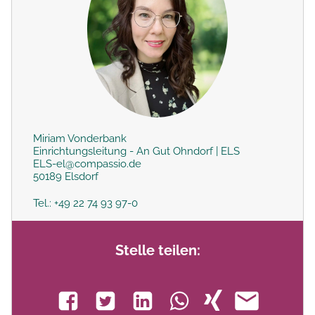
Miriam Vonderbank
Einrichtungsleitung - An Gut Ohndorf | ELS
ELS-el@compassio.de
50189 Elsdorf
Tel.: +49 22 74 93 97-0
Stelle teilen: