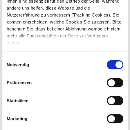
ihnen sind essenziell für den Betrieb der Seite, während
Pflegestandards eingehalten werden und
andere uns helfen, diese Website und die
Arbeitsabläufe sinnvoll organisiert sind – z. B.
bei Pflegetechniken, besonderen
Nutzererfahrung zu verbessern (Tracking Cookies). Sie
Ernährungsformen oder individuellen
können entscheiden, welche Cookies Sie zulassen. Bitte
Anforderungen der Bewohner.
beachten Sie, dass bei einer Ablehnung womöglich nicht
Pflegequalität sicherstellen:
Du sorgst
mehr alle Funktionalitäten der Seite zur Verfügung
gemeinsam mit deinem Team für eine
stehen.
qualitativ hochwertige Pflege und
Betreuung der Bewohner – sowohl
körperlich als auch psychosozial.
Einwilligungsauswahl
Dienstplanung organisieren:
Du erstellst
Notwendig
Dienstpläne und achtest auf eine stabile und
verlässliche Personalplanung.
Präferenzen
Team koordinieren:
Du unterstützt und
koordinierst die Mitarbeitenden im
Wohnbereich und sorgst für einen
reibungslosen Ablauf im Pflegealltag.
Statistiken
Marketing