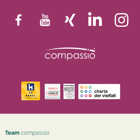
Team
compassio