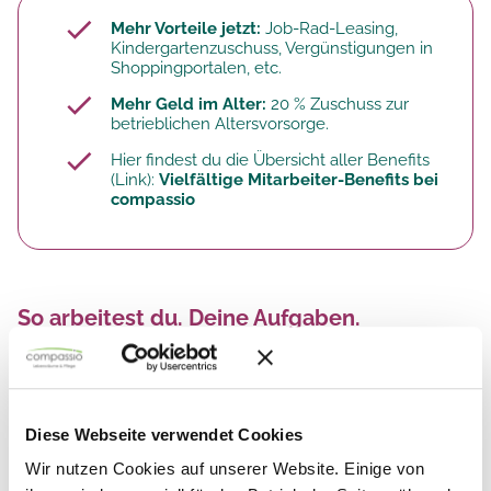
Mehr Vorteile jetzt:
Job-Rad-Leasing,
Kindergartenzuschuss, Vergünstigungen in
Shoppingportalen, etc.
Mehr Geld im Alter:
20 % Zuschuss zur
betrieblichen Altersvorsorge.​
Hier findest du die Übersicht aller Benefits
(Link):
Vielfältige Mitarbeiter-Benefits bei
compassio
So arbeitest du. Deine Aufgaben.
Wohnbereich führen:
Du übernimmst die
fachliche und organisatorische Leitung eines
Wohnbereichs innerhalb deiner Einrichtung.
Diese Webseite verwendet Cookies
Abläufe und Standards im Blick
Wir nutzen Cookies auf unserer Website. Einige von
behalten:
Du stellst sicher, dass