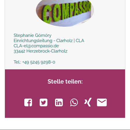
Stephanie Gömöry
Einrichtungsleitung - Clarholz | CLA
CLA-el@compassio.de
33442 Herzebrock-Clarholz
Tel.: +49 5245 9298-0
Stelle teilen: