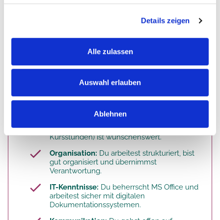
Das bist du. Deine Qualifikation.
Details zeigen
Du hast eine
abgeschlossene Ausbildung
als examinierte Pflegefachkraft
Alle zulassen
(Altenpfleger:in, Gesundheits- und
Krankenpfleger:in,
Pflegefachmann/Pflegefachfrau).
Auswahl erlauben
Berufserfahrung:
Du hast mindestens zwei
Jahre Praxiserfahrung in der Pflege oder
Altenpflege sowie erste Führungserfahrung.
Ablehnen
Weiterbildung:
Eine Weiterbildung zur
Wohnbereichsleitung (mindestens 460
Kursstunden) ist wünschenswert.
Organisation:
Du arbeitest strukturiert, bist
gut organisiert und übernimmst
Verantwortung.
IT-Kenntnisse:
Du beherrscht MS Office und
arbeitest sicher mit digitalen
Dokumentationssystemen.