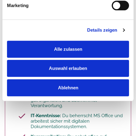
Das bist du. Deine Qualifikation.
Marketing
Du hast eine
abgeschlossene Ausbildung
als examinierte Pflegefachkraft
Details zeigen
(Altenpfleger:in, Gesundheits- und
Krankenpfleger:in,
Pflegefachmann/Pflegefachfrau).
Alle zulassen
Berufserfahrung:
Du hast mindestens zwei
Jahre Praxiserfahrung in der Pflege oder
Altenpflege sowie erste Führungserfahrung.
Auswahl erlauben
Weiterbildung:
Eine Weiterbildung zur
Wohnbereichsleitung (mindestens 460
Kursstunden) ist wünschenswert.
Ablehnen
Organisation:
Du arbeitest strukturiert, bist
gut organisiert und übernimmst
Verantwortung.
IT-Kenntnisse:
Du beherrscht MS Office und
arbeitest sicher mit digitalen
Dokumentationssystemen.