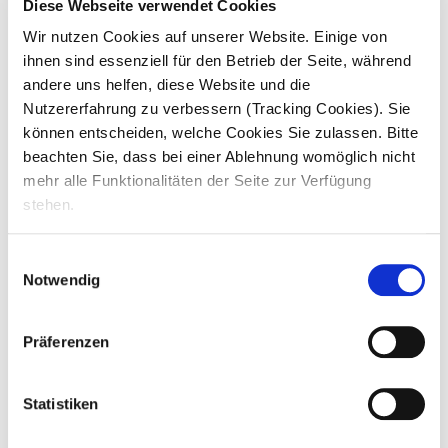
Diese Webseite verwendet Cookies
Pflegestandards eingehalten werden und
Arbeitsabläufe sinnvoll organisiert sind – z. B.
Wir nutzen Cookies auf unserer Website. Einige von
bei Pflegetechniken, besonderen
ihnen sind essenziell für den Betrieb der Seite, während
Ernährungsformen oder individuellen
Anforderungen der Bewohner.
andere uns helfen, diese Website und die
Nutzererfahrung zu verbessern (Tracking Cookies). Sie
Pflegequalität sicherstellen:
Du sorgst
können entscheiden, welche Cookies Sie zulassen. Bitte
gemeinsam mit deinem Team für eine
qualitativ hochwertige Pflege und
beachten Sie, dass bei einer Ablehnung womöglich nicht
Betreuung der Bewohner – sowohl
mehr alle Funktionalitäten der Seite zur Verfügung
körperlich als auch psychosozial.
stehen.
Dienstplanung organisieren:
Du erstellst
Dienstpläne und achtest auf eine stabile und
verlässliche Personalplanung.
Einwilligungsauswahl
Notwendig
Team koordinieren:
Du unterstützt und
koordinierst die Mitarbeitenden im
Wohnbereich und sorgst für einen
Präferenzen
reibungslosen Ablauf im Pflegealltag.
Statistiken