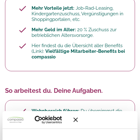
Mehr Vorteile jetzt:
Job-Rad-Leasing,
Kindergartenzuschuss, Vergünstigungen in
Shoppingportalen, etc.
Mehr Geld im Alter:
20 % Zuschuss zur
betrieblichen Altersvorsorge.​
Hier findest du die Übersicht aller Benefits
(Link):
Vielfältige Mitarbeiter-Benefits bei
compassio
So arbeitest du. Deine Aufgaben.
Wohnbereich führen:
Du übernimmst die
fachliche und organisatorische Leitung eines
Wohnbereichs innerhalb deiner Einrichtung.
Abläufe und Standards im Blick
behalten:
Du stellst sicher, dass