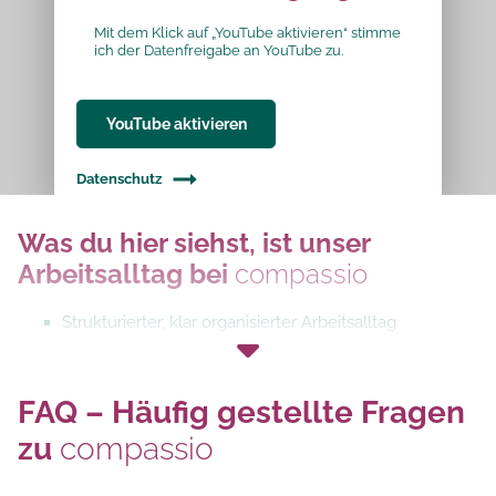
Mit dem Klick auf „YouTube aktivieren“ stimme
ich der Datenfreigabe an YouTube zu.
YouTube aktivieren
Datenschutz
Was du hier siehst, ist unser
Arbeitsalltag bei
compassio
Strukturierter, klar organisierter Arbeitsalltag
Eingespielte, vertrauensvolle Teams
Präsente und ansprechbare Führungskräfte
FAQ – Häufig gestellte Fragen
Eigenverantwortliches Arbeiten im Team
zu
compassio
Verlässliche Unterstützung im Hintergrund