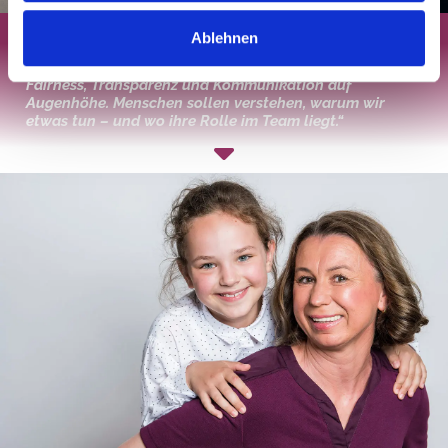
Ablehnen
„Gute Führung bedeutet für mich Wertschätzung,
Fairness, Transparenz und Kommunikation auf
Augenhöhe. Menschen sollen verstehen, warum wir
etwas tun – und wo ihre Rolle im Team liegt.“
Dr. Florian Frensch, COO