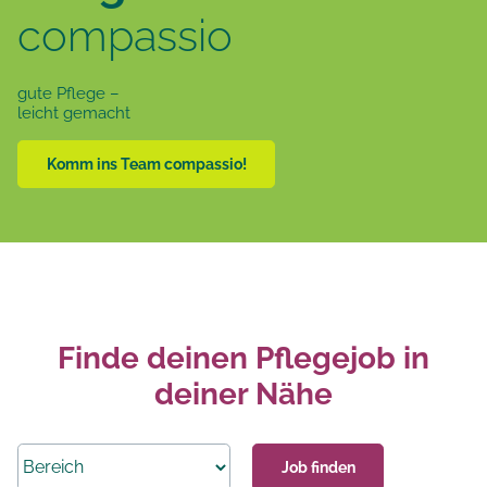
compassio
gute Pflege –
leicht gemacht
Komm ins Team compassio!
Finde deinen Pflegejob in
deiner Nähe