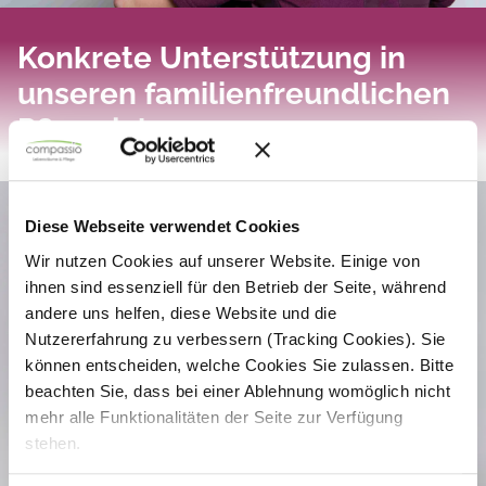
Flexible Pflegejobs finden
Konkrete Unterstützung in
unseren familienfreundlichen
Pflegejobs
Ein familienfreundlicher Pflegejob bedeutet mehr als ein
Versprechen – er braucht echte Lösungen im Arbeitsalltag.
Diese Webseite verwendet Cookies
Genau das bieten wir bei compassio.
Wir nutzen Cookies auf unserer Website. Einige von
Das erwartet dich in unseren familienfreundlichen
Pflegejobs:
ihnen sind essenziell für den Betrieb der Seite, während
andere uns helfen, diese Website und die
Zuschüsse zur Kinderbetreuung (je nach Standort)
Nutzererfahrung zu verbessern (Tracking Cookies). Sie
Unterstützung bei kurzfristigen Betreuungsengpässen
können entscheiden, welche Cookies Sie zulassen. Bitte
beachten Sie, dass bei einer Ablehnung womöglich nicht
Flexible Anpassung der Arbeitszeit in familiären
Ausnahmesituationen
mehr alle Funktionalitäten der Seite zur Verfügung
stehen.
Möglichkeit zur Stundenreduzierung in belastenden
Lebensphasen