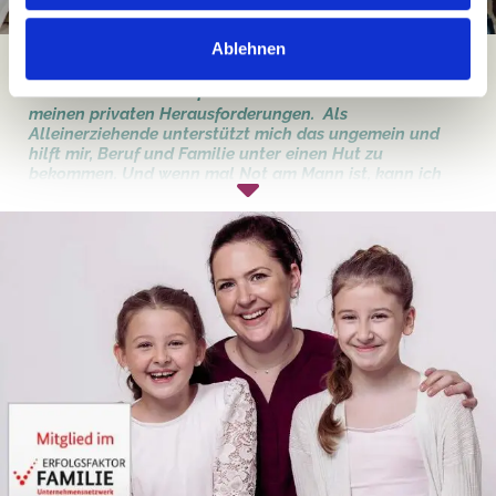
Ablehnen
Mein Team compassio lässt mich nicht allein mit
meinen privaten Herausforderungen. Als
Alleinerziehende unterstützt mich das ungemein und
hilft mir, Beruf und Familie unter einen Hut zu
bekommen. Und wenn mal Not am Mann ist, kann ich
mein Kind sogar in die Einrichtung mitbringen. Das ist
meine ganz persönliche „work-life-balance“, so habe ich
weniger Stress. Den hat man als Mama schon genug,
immer alles auf die Reihe zu bekommen, von KiTa
Ausfall bis Kind-krank.
Natalie, Wohnbereichsleitung
Jetzt familienfreundliche Pflegejobs entdecken