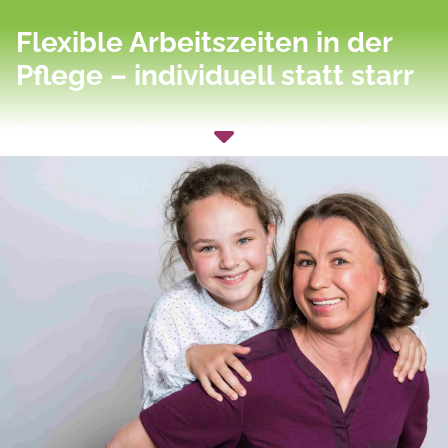
Flexible Arbeitszeiten in der
Pflege – individuell statt starr
Bei compassio achten wir hinsichtlich Vereinbarkeit von
Familie und Beruf in der Pflege auf:
Individuelle Teilzeitmodelle
Berücksichtigung familiärer Bedürfnisse bei der
Dienstplanung
Wunschdienstpläne nach Möglichkeit
Anpassung der Arbeitszeiten bei familiären
Veränderungen
Unsere Führungskräfte planen nicht gegen das Privatleben
– sondern mit ihm.