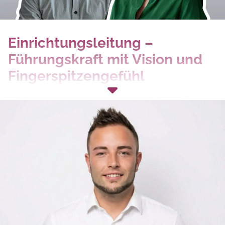
Einrichtungsleitung –
Führungskraft mit Vision und
Fingerspitzengefühl
Als Einrichtungsleitung hältst du alle Fäden in der Hand: Mit
deinem Wissen in Pflege, Betriebswirtschaft und
Organisation sorgst du für den reibungslosen Ablauf in
deiner Einrichtung. Doch nicht nur das – dank deines
kommunikativen Geschicks bist du das Gesicht, das die
Einrichtung nach außen vertritt und bist bestens im
Gemeinwesen vernetzt ist. Bei uns sind Persönlichkeiten
gefragt, die mit Herz, Verstand und Führungskompetenz
ihre Einrichtung prägen und weiterentwickeln. Wenn du
Verantwortung übernehmen und wirklich etwas bewegen
möchtest, bist du hier genau richtig!