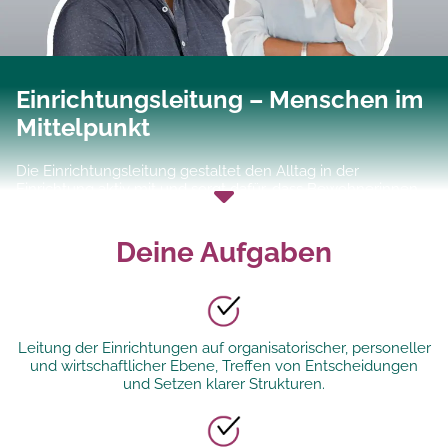
Einrichtungsleitung – Menschen im
Mittelpunkt
Die Einrichtungsleitung gestaltet den Alltag in der
Einrichtung aktiv mit und sorgt dafür, dass Bewohnerinnen
und Bewohner, Mitarbeitende und Angehörige sich wohl
und gut aufgehoben fühlen. Sie fördert die Teamkultur,
unterstützt die persönliche und fachliche
Deine Aufgaben
Weiterentwicklung der Mitarbeitenden und setzt neue
Ideen und Projekte um, die den Alltag bereichern. Mit
Engagement, Empathie und Erfahrung sorgt sie dafür, dass
Pflegequalität, Gemeinschaft und ein harmonisches
Miteinander Hand in Hand gehen.
Leitung der Einrichtungen auf organisatorischer, personeller
und wirtschaftlicher Ebene, Treffen von Entscheidungen
und Setzen klarer Strukturen.