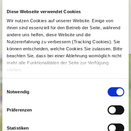
Diese Webseite verwendet Cookies
Humor macht das Leben leichter. Gemeinsam
lachen, respektvoll miteinander umgehen und
Wir nutzen Cookies auf unserer Website. Einige von
verantwortungsbewusst arbeiten ist auch dein
ihnen sind essenziell für den Betrieb der Seite, während
Motto. Eine Tätigkeit in der Pflege ist für dich
andere uns helfen, diese Website und die
nicht bloß ein Job, sondern Berufung!
Nutzererfahrung zu verbessern (Tracking Cookies). Sie
können entscheiden, welche Cookies Sie zulassen. Bitte
beachten Sie, dass bei einer Ablehnung womöglich nicht
mehr alle Funktionalitäten der Seite zur Verfügung
stehen.
Einwilligungsauswahl
Notwendig
Präferenzen
Statistiken