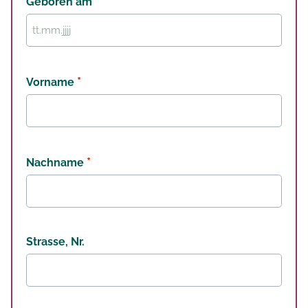
Geboren am
TT
Punkt
MM
Punkt
*
Vorname
JJJJ
*
Nachname
Strasse, Nr.