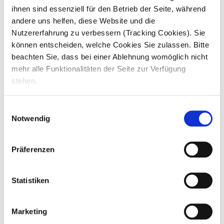
ihnen sind essenziell für den Betrieb der Seite, während
*
E-Mail
andere uns helfen, diese Website und die
Nutzererfahrung zu verbessern (Tracking Cookies). Sie
können entscheiden, welche Cookies Sie zulassen. Bitte
beachten Sie, dass bei einer Ablehnung womöglich nicht
mehr alle Funktionalitäten der Seite zur Verfügung
Frühstmögliches Eintrittsdatum
stehen.
TT
Punkt
Einwilligungsauswahl
MM
Notwendig
Punkt
JJJJ
Präferenzen
*
Deine Unterlagen (Lebenslauf, Zeugnisse)
Statistiken
Ziehe Dateien hier her oder
Marketing
Wähle Dateien aus