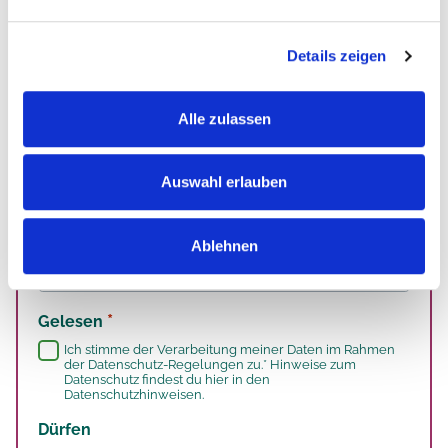
Details zeigen
Akzeptierte Dateitypen: pdf, docx, jpg, png, doc, Max.
Dateigröße: 8 MB, Max. Dateien: 32.
Alle zulassen
Auswahl erlauben
*
Wie bist du auf uns aufmerksam geworden?
Ablehnen
*
Gelesen
Ich stimme der Verarbeitung meiner Daten im Rahmen
der Datenschutz-Regelungen zu.* Hinweise zum
Datenschutz findest du
hier
in den
Datenschutzhinweisen.
Dürfen