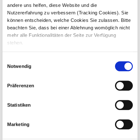
andere uns helfen, diese Website und die
Nutzererfahrung zu verbessern (Tracking Cookies). Sie
können entscheiden, welche Cookies Sie zulassen. Bitte
beachten Sie, dass bei einer Ablehnung womöglich nicht
Frühstmögliches Eintrittsdatum
mehr alle Funktionalitäten der Seite zur Verfügung
stehen.
TT
Punkt
MM
Einwilligungsauswahl
Punkt
Notwendig
JJJJ
Präferenzen
Deine Unterlagen (Lebenslauf, Zeugnisse)
Statistiken
Ziehe Dateien hier her oder
Wähle Dateien aus
Marketing