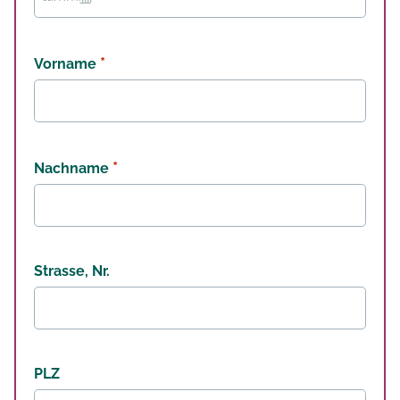
TT
Punkt
MM
Punkt
*
Vorname
JJJJ
*
Nachname
Strasse, Nr.
PLZ