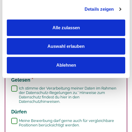
Details zeigen
Akzeptierte Dateitypen: pdf, docx, jpg, png, doc, Max.
Dateigröße: 8 MB, Max. Dateien: 32.
Alle zulassen
Auswahl erlauben
*
Wie bist du auf uns aufmerksam geworden?
Ablehnen
*
Gelesen
Ich stimme der Verarbeitung meiner Daten im Rahmen
der Datenschutz-Regelungen zu.* Hinweise zum
Datenschutz findest du
hier
in den
Datenschutzhinweisen.
Dürfen
Meine Bewerbung darf gerne auch für vergleichbare
Positionen berücksichtigt werden.