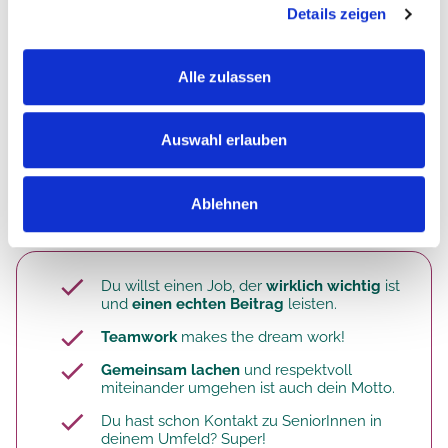
Teambesprechungen
, Beratungen
Details zeigen
bei der
Organisation und Umsetzung von
Feiern
& Veranstaltungen
Alle zulassen
durch deine Teilnahme an
einrichtungsinternen Fortbildungen
Auswahl erlauben
Ablehnen
Das bist du. Deine Qualifikation.
Du willst einen Job, der
wirklich wichtig
ist
und
einen echten Beitrag
leisten.
Teamwork
makes the dream work!
Gemeinsam lachen
und respektvoll
miteinander umgehen ist auch dein Motto.
Du hast schon Kontakt zu SeniorInnen in
deinem Umfeld? Super!