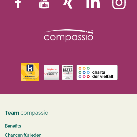
Team
compassio
Benefits
Chancen für jeden