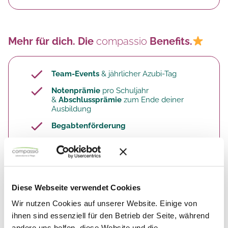
Mehr für dich. Die
compassio
Benefits.
Team-Events
& jährlicher Azubi-Tag
Notenprämie
pro Schuljahr
&
Abschlussprämie
zum Ende deiner
Ausbildung
Begabtenförderung
Shoppingportale
: Vergünstigungen durch
Corporate Benefits und benefits.me.
Finde hier die komplette
Übersicht:
Vielfältige Mitarbeiter-Benefits bei
compassio
(Link)​
Diese Webseite verwendet Cookies
Wir nutzen Cookies auf unserer Website. Einige von
ihnen sind essenziell für den Betrieb der Seite, während
andere uns helfen, diese Website und die