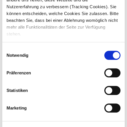
Nutzererfahrung zu verbessern (Tracking Cookies). Sie
So arbeitest du. Deine Aufgaben.
können entscheiden, welche Cookies Sie zulassen. Bitte
beachten Sie, dass bei einer Ablehnung womöglich nicht
Du unterstützt bei
grundpflegerischen und
mehr alle Funktionalitäten der Seite zur Verfügung
behandlungspflegerischen Tätigkeiten
stehen.
Dein Job ist verantwortungsvoll! Du
u
nterstützt Bewohner mit Ihren Wünschen
Einwilligungsauswahl
Deine Aufgaben richten sich nach
Notwendig
Ausbildungsplan & Schule, du lernst:
pflegerische Grundlagen
Präferenzen
Ordnungsgemäße
Dokumentation nach Vorgaben
Kontrolle der Einhaltung von
Statistiken
Qualitätsstandards
Du bist
Teil des Teams
und bringst dich ein
Marketing
bei
Arbeits-, Dienst- und Urlaubsplanung
durch deine
aktive Teilnahme an