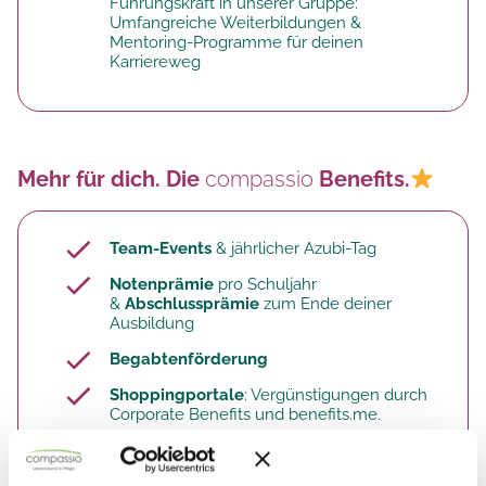
Führungskraft in unserer Gruppe:
Umfangreiche Weiterbildungen &
Mentoring-Programme für deinen
Karriereweg
Mehr für dich. Die
compassio
Benefits.
Team-Events
& jährlicher Azubi-Tag
Notenprämie
pro Schuljahr
&
Abschlussprämie
zum Ende deiner
Ausbildung
Begabtenförderung
Shoppingportale
: Vergünstigungen durch
Corporate Benefits und benefits.me.
Finde hier die komplette
Übersicht:
Vielfältige Mitarbeiter-Benefits bei