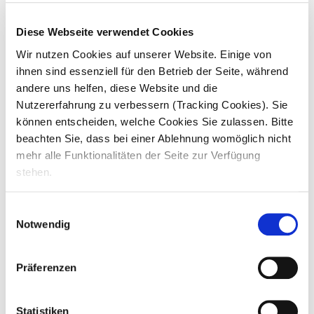
compassio
(Link)​
Diese Webseite verwendet Cookies
Wir nutzen Cookies auf unserer Website. Einige von
ihnen sind essenziell für den Betrieb der Seite, während
So arbeitest du. Deine Aufgaben.
andere uns helfen, diese Website und die
Nutzererfahrung zu verbessern (Tracking Cookies). Sie
können entscheiden, welche Cookies Sie zulassen. Bitte
Du unterstützt bei
grundpflegerischen und
behandlungspflegerischen Tätigkeiten
beachten Sie, dass bei einer Ablehnung womöglich nicht
mehr alle Funktionalitäten der Seite zur Verfügung
Dein Job ist verantwortungsvoll! Du
u
nterstützt Bewohner mit Ihren Wünschen
stehen.
Deine Aufgaben richten sich nach
Ausbildungsplan & Schule, du lernst:
Einwilligungsauswahl
pflegerische Grundlagen
Notwendig
Ordnungsgemäße
Dokumentation nach Vorgaben
Präferenzen
Kontrolle der Einhaltung von
Qualitätsstandards
Statistiken