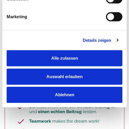
Du bist
Teil des Teams
und bringst dich ein
bei
Arbeits-, Dienst- und Urlaubsplanung
Marketing
durch deine
aktive Teilnahme an
Teambesprechungen
, Beratungen
bei der
Organisation und Umsetzung von
Details zeigen
Feiern
& Veranstaltungen
durch deine Teilnahme an
einrichtungsinternen Fortbildungen
Alle zulassen
Auswahl erlauben
Das bist du. Deine Qualifikation.
Ablehnen
Du willst einen Job, der
wirklich wichtig
ist
und
einen echten Beitrag
leisten.
Teamwork
makes the dream work!