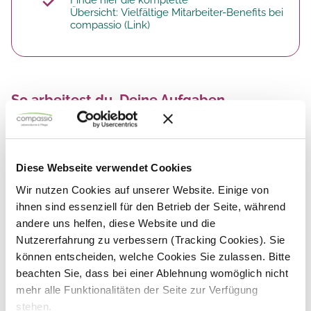
Finde hier die komplette
Übersicht:
Vielfältige Mitarbeiter-Benefits bei
compassio
(Link)​
So arbeitest du. Deine Aufgaben.
Du unterstützt bei
grundpflegerischen und
behandlungspflegerischen Tätigkeiten
Diese Webseite verwendet Cookies
Du pflegst regelmäßigen
Kontakt zu Ärzten,
Wir nutzen Cookies auf unserer Website. Einige von
Bewohnern und Angehörigen
ihnen sind essenziell für den Betrieb der Seite, während
Dein Job ist verantwortungsvoll! Du
andere uns helfen, diese Website und die
übernimmst Mitverantwortung für die
Nutzererfahrung zu verbessern (Tracking Cookies). Sie
Einhaltung von Hygiene- und
Unfallverhütungsvorschriften,
können entscheiden, welche Cookies Sie zulassen. Bitte
ordnungsgemäße Dokumentation
beachten Sie, dass bei einer Ablehnung womöglich nicht
Du
unterstützt Bewohner mit Ihren
mehr alle Funktionalitäten der Seite zur Verfügung
Wünschen
stehen.