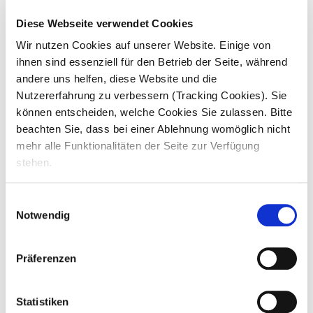
den psychischen Zustand
unserer
Diese Webseite verwendet Cookies
BewohnerInnen.
Wir nutzen Cookies auf unserer Website. Einige von
Du hast die
Mitverantwortung für eine
ordnungsgemäße
ihnen sind essenziell für den Betrieb der Seite, während
Betreuungsdokumentation
andere uns helfen, diese Website und die
Vorbereitung und Durchführung von
Nutzererfahrung zu verbessern (Tracking Cookies). Sie
Veranstaltungen und Festen
können entscheiden, welche Cookies Sie zulassen. Bitte
beachten Sie, dass bei einer Ablehnung womöglich nicht
Die Gestaltung der Aktivierungsgruppe
obliegt dir
mehr alle Funktionalitäten der Seite zur Verfügung
stehen.
Du pflegst den Kontakt mit Angehörigen
und Betreuern
Einwilligungsauswahl
Notwendig
Das bist du. Deine Qualifikation.
Präferenzen
Eine
dreijährige Ausbildung im Gesundheitswesen, z.B.
Statistiken
als