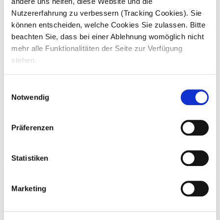
andere uns helfen, diese Website und die
Du lernst Abläufe und Alltagsgestaltung
kennen, unterstützt bei der individuellen
Nutzererfahrung zu verbessern (Tracking Cookies). Sie
Betreuung und Begleitung unserer
können entscheiden, welche Cookies Sie zulassen. Bitte
Bewohner, z.B. Begleitung bei
beachten Sie, dass bei einer Ablehnung womöglich nicht
Spaziergängen, Unterstützung bei der
Vorbereitung und Durchführung der Teil-
mehr alle Funktionalitäten der Seite zur Verfügung
und Ganzkörperwäsche, hilfst bei der
stehen.
Zubereitung von Frühstück, Abendessen
und Zwischenmahlzeiten
Einwilligungsauswahl
Du bekommst Einblick in gesundheitliche
Notwendig
Aspekte und übernimmst das Messen von
Körpertemperatur, Puls und Blutdruck
Lerne Themen wie Informationsweitergabe,
Präferenzen
psychosoziale Betreuung und
hauswirtschaftliche Versorgung kennen.
Du bist Mitgestalter und -organisator von
Statistiken
Veranstaltungen und Festen
Was steht heute auf dem Programm?
Marketing
Rätsel? Basteln? Oder Gymnastik? Du und
das Team umsorgen die SeniorInnen mit viel
Zuwendung und einem modernen,
stationären Pflege- und Betreuungskonzept