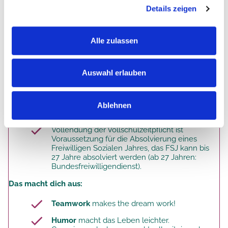
von hoher Qualität.
Details zeigen
Alle zulassen
Das bist du. Deine Qualifikation.
Auswahl erlauben
Du hast Interesse am sozialen und
pflegerischen Bereich und Freude am
Ablehnen
Umgang mit älteren Menschen.
Vollendung der Vollschulzeitpflicht ist
Voraussetzung für die Absolvierung eines
Freiwilligen Sozialen Jahres, das FSJ kann bis
27 Jahre absolviert werden (ab 27 Jahren:
Bundesfreiwilligendienst).
Das macht dich aus:
Teamwork
makes the dream work!
Humor
macht das Leben leichter.