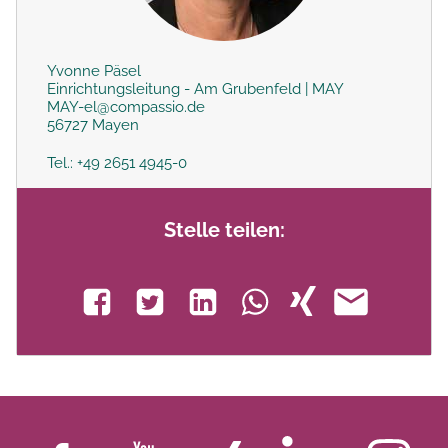
Yvonne Päsel
Einrichtungsleitung - Am Grubenfeld | MAY
MAY-el@compassio.de
56727 Mayen
Tel.: +49 2651 4945-0
Stelle teilen: