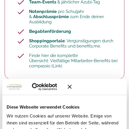
Team-Events
& jährlicher Azubi-Tag
Notenprämie
pro Schuljahr
&
Abschlussprämie
zum Ende deiner
Ausbildung
Begabtenförderung
Shoppingportale
: Vergünstigungen durch
Corporate Benefits und benefits.me.
Finde hier die komplette
Übersicht:
Vielfältige Mitarbeiter-Benefits bei
compassio
(Link)​
So arbeitest du. Deine Aufgaben.
Diese Webseite verwendet Cookies
In unseren Pflegeeinrichtungen bist du auf vielfältige
Wir nutzen Cookies auf unserer Website. Einige von
Weise ein wertvolles Teammitglied:
ihnen sind essenziell für den Betrieb der Seite, während