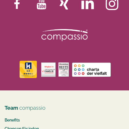
Team
compassio
Benefits
Chancen für jeden