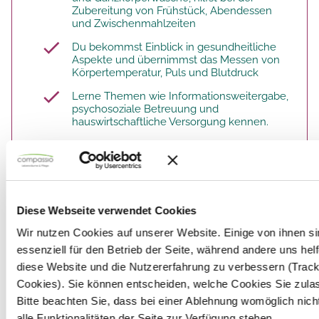
Zubereitung von Frühstück, Abendessen
und Zwischenmahlzeiten
Du bekommst Einblick in gesundheitliche
Aspekte und übernimmst das Messen von
Körpertemperatur, Puls und Blutdruck
Lerne Themen wie Informationsweitergabe,
psychosoziale Betreuung und
hauswirtschaftliche Versorgung kennen.
Du bist Mitgestalter und -organisator von
Veranstaltungen und Festen
Was steht heute auf dem Programm?
Rätsel? Basteln? Oder Gymnastik? Du und
das Team umsorgen die SeniorInnen mit viel
Diese Webseite verwendet Cookies
Zuwendung und einem modernen,
stationären Pflege- und Betreuungskonzept
Wir nutzen Cookies auf unserer Website. Einige von ihnen s
von hoher Qualität.
essenziell für den Betrieb der Seite, während andere uns hel
diese Website und die Nutzererfahrung zu verbessern (Track
Cookies). Sie können entscheiden, welche Cookies Sie zula
Bitte beachten Sie, dass bei einer Ablehnung womöglich nic
alle Funktionalitäten der Seite zur Verfügung stehen.