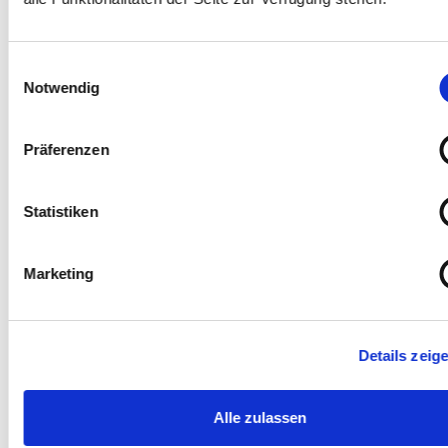
Das bist du. Deine Qualifikation.
Einwilligungsauswahl
Du hast Interesse am sozialen und
pflegerischen Bereich und Freude am
Notwendig
Umgang mit älteren Menschen.
Vollendung der Vollschulzeitpflicht ist
Präferenzen
Voraussetzung für die Absolvierung eines
Freiwilligen Sozialen Jahres, das FSJ kann bis
27 Jahre absolviert werden (ab 27 Jahren:
Bundesfreiwilligendienst).
Statistiken
Das macht dich aus:
Marketing
Teamwork
makes the dream work!
Humor
macht das Leben leichter.
Gemeinsam lachen, respektvoll miteinander
umgehen und verantwortungsbewusst
Details zeig
arbeiten ist auch dein Motto.
Alle zulassen