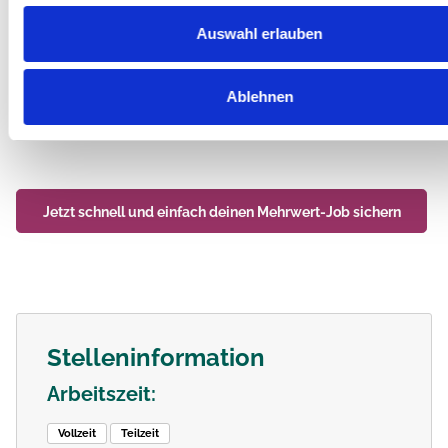
Du möchtest in den spannenden
Auswahl erlauben
Pflegeberuf reinschnuppern?
Werde ein wichtiger Teil im #teamcompassio! Wir freuen
Ablehnen
uns auf dich.
Jetzt schnell und einfach deinen
Mehrwert-Job
sichern
Stelleninformation
Arbeitszeit:
Vollzeit
Teilzeit