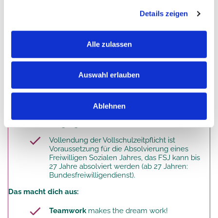
Zuwendung und einem modernen,
Details zeigen
stationären Pflege- und Betreuungskonzept
von hoher Qualität.
Alle zulassen
Das bist du. Deine Qualifikation.
Auswahl erlauben
Ablehnen
Du hast Interesse am sozialen und
pflegerischen Bereich und Freude am
Umgang mit älteren Menschen.
Vollendung der Vollschulzeitpflicht ist
Voraussetzung für die Absolvierung eines
Freiwilligen Sozialen Jahres, das FSJ kann bis
27 Jahre absolviert werden (ab 27 Jahren:
Bundesfreiwilligendienst).
Das macht dich aus:
Teamwork
makes the dream work!