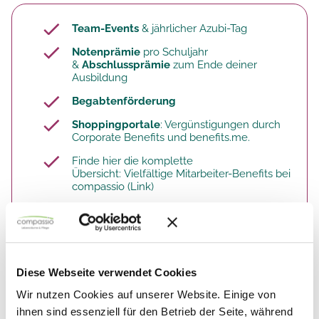
Team-Events
& jährlicher Azubi-Tag
Notenprämie
pro Schuljahr
&
Abschlussprämie
zum Ende deiner
Ausbildung
Begabtenförderung
Shoppingportale
: Vergünstigungen durch
Corporate Benefits und benefits.me.
Finde hier die komplette
Übersicht:
Vielfältige Mitarbeiter-Benefits bei
compassio
(Link)​
So arbeitest du. Deine Aufgaben.
Diese Webseite verwendet Cookies
Wir nutzen Cookies auf unserer Website. Einige von
In unseren Pflegeeinrichtungen bist du auf vielfältige
ihnen sind essenziell für den Betrieb der Seite, während
Weise ein wertvolles Teammitglied: