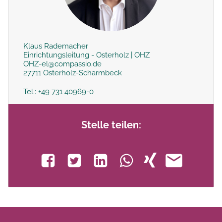
Klaus Rademacher
Einrichtungsleitung - Osterholz | OHZ
OHZ-el@compassio.de
27711 Osterholz-Scharmbeck
Tel.: +49 731 40969-0
Stelle teilen: