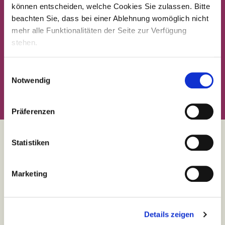
können entscheiden, welche Cookies Sie zulassen. Bitte
beachten Sie, dass bei einer Ablehnung womöglich nicht
mehr alle Funktionalitäten der Seite zur Verfügung
stehen.
Einwilligungsauswahl
Notwendig
Präferenzen
Statistiken
Team
compassio
Benefits
Marketing
Chancen für jeden
Familienfreundliche Pflegejobs
Details zeigen
Fort- & Weiterbildung