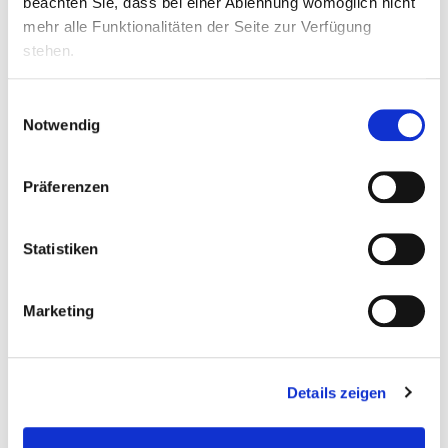
beachten Sie, dass bei einer Ablehnung womöglich nicht
Du führst
Rückstellproben
durch und
mehr alle Funktionalitäten der Seite zur Verfügung
dokumentierst diese sorgfältig
stehen.
Du hältst
alle Sicherheits- und
Hygienerichtlinien
konsequent ein
Einwilligungsauswahl
Notwendig
Du
sorgst für Sauberkeit in der Küche
,
führst Reinigungs-, Entsorgungs- und
Aufräumarbeiten zuverlässig durch
Präferenzen
Statistiken
Das bist du. Deine Qualifikation.
Marketing
Du hast
Freude am Zubereiten von
Speisen und bringst Leidenschaft für
gutes Essen mit
Details zeigen
Berufserfahrung in Küche und/oder
Gastronomie sind von Vorteil