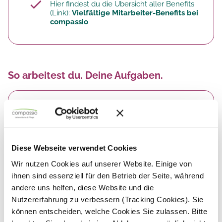
Hier findest du die Übersicht aller Benefits
(Link):
Vielfältige Mitarbeiter-Benefits bei
compassio
So arbeitest du. Deine Aufgaben.
​Du
bereitest Speisen unter Anleitung zu
und unterstützt die Köche bei allen
anfallenden Tätigkeiten
Du
richtest Frühstück, Zwischenmahlzeiten
Diese Webseite verwendet Cookies
und Abendessen an
und achtest dabei auf
unterschiedliche Kostformen
Wir nutzen Cookies auf unserer Website. Einige von
Du übernimmst das Anrichten und Austeilen
ihnen sind essenziell für den Betrieb der Seite, während
von Mahlzeiten für unsere Bewohner:innen
andere uns helfen, diese Website und die
Nutzererfahrung zu verbessern (Tracking Cookies). Sie
Eine Veranstaltung steht an?
Du unterstützt
bei den Vorbereitungen und bringst dich
können entscheiden, welche Cookies Sie zulassen. Bitte
aktiv ein