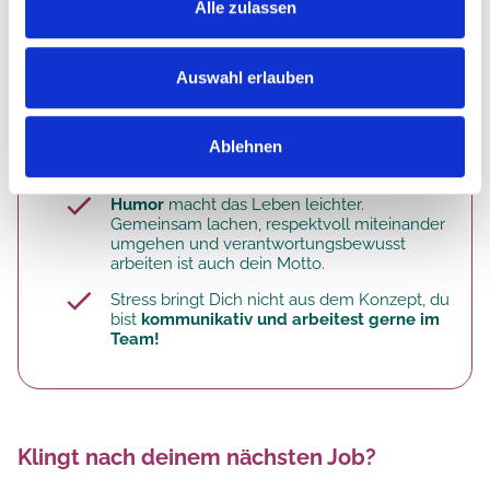
Alle zulassen
Kenntnisse in Hygienestandards (HACCP)
wünschenswert
Du verfügst über eine
gültige
Auswahl erlauben
Infektionsschutzbelehrung nach §42 und
§43 IfSG
Ablehnen
Das mach dich aus:
Humor
macht das Leben leichter.
Gemeinsam lachen, respektvoll miteinander
umgehen und verantwortungsbewusst
arbeiten ist auch dein Motto.
Stress bringt Dich nicht aus dem Konzept, du
bist
kommunikativ und arbeitest gerne im
Team!
Klingt nach deinem nächsten Job?