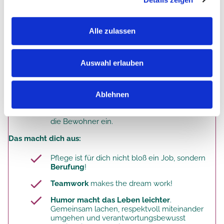
Das bist du. Deine Qualifikation.
Alle zulassen
Du hast eine Qualifikation gemäß
Betreuungsassistent
§43b SGB XI
mit einer abgeschlossenen Weiterbildung
(Umfang 160 Stunden).
Auswahl erlauben
Deine Erfahrung im Bereich Altenpflege
sowie in der Betreuung von dementen
Menschen ist von Vorteil.
Ablehnen
Du hast Freude an der Arbeit mit
Seniorinnen und Senioren und setzt dich für
die Bewohner ein.
Das macht dich aus:
Pflege ist für dich nicht bloß ein Job, sondern
Berufung
!
Teamwork
makes the dream work!
Humor macht das Leben leichter
.
Gemeinsam lachen, respektvoll miteinander
umgehen und verantwortungsbewusst