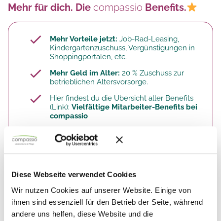
Mehr für dich. Die
compassio
Benefits.
Mehr Vorteile jetzt:
Job-Rad-Leasing,
Kindergartenzuschuss, Vergünstigungen in
Shoppingportalen, etc.
Mehr Geld im Alter:
20 % Zuschuss zur
betrieblichen Altersvorsorge.​
Hier findest du die Übersicht aller Benefits
(Link):
Vielfältige Mitarbeiter-Benefits bei
compassio
So arbeitest du. Deine Aufgaben.
Diese Webseite verwendet Cookies
Wir nutzen Cookies auf unserer Website. Einige von
Du
betreust und aktivierst unserer
ihnen sind essenziell für den Betrieb der Seite, während
BewohnerInnen
(z.B. mit Aktivitäten wie
andere uns helfen, diese Website und die
Malen und Basteln, Wäsche sortieren und