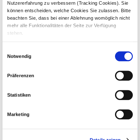
Nutzererfahrung zu verbessern (Tracking Cookies). Sie
Nähen, Pflanzenpflege, gemeinsames
Kochen und Backen, gemeinsames Lesen
können entscheiden, welche Cookies Sie zulassen. Bitte
und Vorlesen, Musik hören und Musizieren,
beachten Sie, dass bei einer Ablehnung womöglich nicht
Brett- und Kartenspiele
mehr alle Funktionalitäten der Seite zur Verfügung
Du machst
Spaziergänge und
stehen.
Bewegungsübungen
Du
organisierst Besuche von kulturellen
Einwilligungsauswahl
Veranstaltungen
, Gottesdiensten und
Notwendig
Friedhöfen
Anleitung, Ermunterung und Hilfe beim
selbständigen Durchführen von
Präferenzen
Handlungen des täglichen Lebens
, Du
wendest dabei verschiedene therapeutische
Verfahren an
Statistiken
Du pflegst den Kontakt mit Angehörigen
und Betreuern
Marketing
Details zeigen