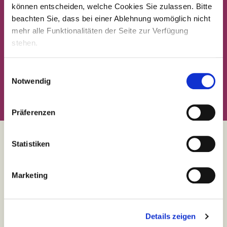
können entscheiden, welche Cookies Sie zulassen. Bitte
beachten Sie, dass bei einer Ablehnung womöglich nicht
mehr alle Funktionalitäten der Seite zur Verfügung
stehen.
Einwilligungsauswahl
Notwendig
Präferenzen
Statistiken
Team
compassio
Benefits
Marketing
Chancen für jeden
Familienfreundliche Pflegejobs
Details zeigen
Fort- & Weiterbildung