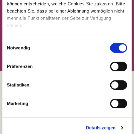
können entscheiden, welche Cookies Sie zulassen. Bitte
beachten Sie, dass bei einer Ablehnung womöglich nicht
mehr alle Funktionalitäten der Seite zur Verfügung
stehen.
Einwilligungsauswahl
Notwendig
Präferenzen
Statistiken
Team
compassio
Benefits
Marketing
Chancen für jeden
Familienfreundliche Pflegejobs
Details zeigen
Fort- & Weiterbildung