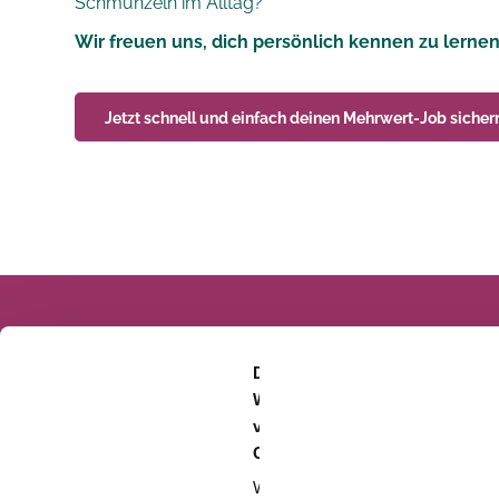
Schmunzeln im Alltag?
Wir freuen uns, dich persönlich kennen zu lernen
Jetzt schnell und einfach deinen
Mehrwert-Job
sicher
Diese
Webseite
verwendet
Cookies
Wir