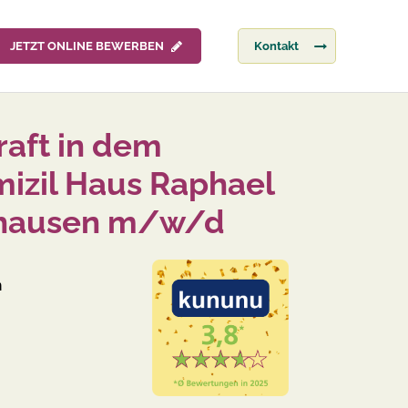
JETZT ONLINE BEWERBEN
Kontakt
raft in dem
izil Haus Raphael
tshausen m/w/d
n