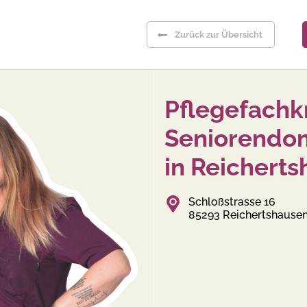
Zurück zur Übersicht
Pflegefachk
Seniorendom
in Reicher
Schloßstrasse 16
85293 Reichertshause