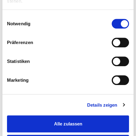
der Pflegequalität
bei.
stehen.
Du pflegst
vertrauensvollen Kontakt
zu
Angehörigen und behandelnden Ärzten.
Einwilligungsauswahl
Notwendig
Präferenzen
Das bist du. Deine Qualifikation.
Statistiken
Du besitzt eine
abgeschlossene
, 3-jährige
Berufsausbildung als
examinierte Pflegefachkraft
.
Marketing
Vielfalt ist willkommen! Du bist ausgebildete/r
Altenpfleger:in
Gesundheitspfleger:in
Details zeigen
Krankenpfleger:in
Alle zulassen
Pflegefachmann / Pflegefachfrau