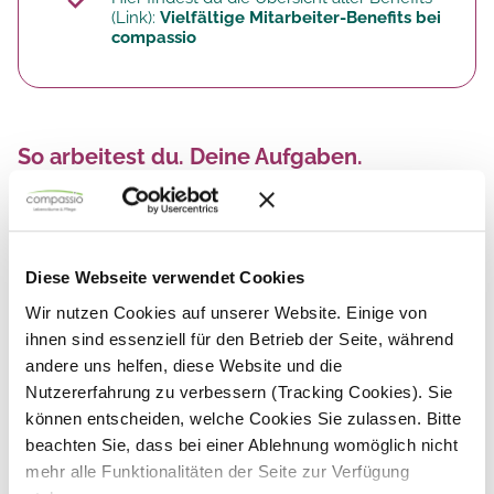
(Link):
Vielfältige Mitarbeiter-Benefits bei
compassio
So arbeitest du. Deine Aufgaben.
Du übernimmst
klassische Altenpflege-
Aufgaben
wie die
individuelle
Behandlungspflege
unserer Bewohner.
Diese Webseite verwendet Cookies
Du gestaltest die
aktivierende
Wir nutzen Cookies auf unserer Website. Einige von
Tagesstruktur
entsprechend den
ihnen sind essenziell für den Betrieb der Seite, während
individuellen Bedürfnissen jedes Bewohners
andere uns helfen, diese Website und die
Deine Sorgfalt ist bei
Dokumentation,
Nutzererfahrung zu verbessern (Tracking Cookies). Sie
Medikamentenvergabe und
können entscheiden, welche Cookies Sie zulassen. Bitte
Pflegeprotokollen
gefragt.
beachten Sie, dass bei einer Ablehnung womöglich nicht
Gemeinsam mit Deinem Team
vor Ort
mehr alle Funktionalitäten der Seite zur Verfügung
trägst Du maßgeblich zur
Sicherstellung