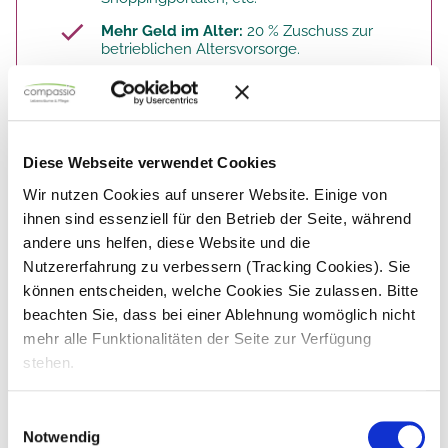
Mehr Geld im Alter:
20 % Zuschuss zur
betrieblichen Altersvorsorge.​
Hier findest du die Übersicht aller Benefits
(Link):
Vielfältige Mitarbeiter-Benefits bei
compassio
Diese Webseite verwendet Cookies
Wir nutzen Cookies auf unserer Website. Einige von
ihnen sind essenziell für den Betrieb der Seite, während
So arbeitest du. Deine Aufgaben.
andere uns helfen, diese Website und die
Nutzererfahrung zu verbessern (Tracking Cookies). Sie
Als Pflegehilfskraft hast du viel Bezug zu unseren
können entscheiden, welche Cookies Sie zulassen. Bitte
Bewohnern.
beachten Sie, dass bei einer Ablehnung womöglich nicht
mehr alle Funktionalitäten der Seite zur Verfügung
Du hilfst den Bewohnern: bei der
Körperpflege, beim Wechsel der Position im
stehen.
Bett, bei der Mobilisation und bei der
Speisenversorgung.
Einwilligungsauswahl
Du unterstützt die Bewohner, eigene
Notwendig
Fähigkeiten zu erhalten oder wieder neu zu