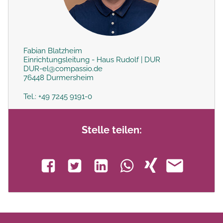
Fabian Blatzheim
Einrichtungsleitung - Haus Rudolf | DUR
DUR-el@compassio.de
76448 Durmersheim
Tel.: +49 7245 9191-0
Stelle teilen: