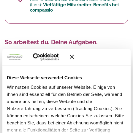
(Link):
Vielfältige Mitarbeiter-Benefits bei
compassio
So arbeitest du. Deine Aufgaben.
Du bildest Altenpflegeschüler praktisch aus:
Erteilen von praxisbezogenem Unterricht
nach Vorgaben des Ausbildungskonzepts
Diese Webseite verwendet Cookies
Fachgerechte Anleitung der Schüler und
Wir nutzen Cookies auf unserer Website. Einige von
neuer Mitarbeiter
ihnen sind essenziell für den Betrieb der Seite, während
andere uns helfen, diese Website und die
Überprüfung des vorhandenen
Wissensstands
Nutzererfahrung zu verbessern (Tracking Cookies). Sie
können entscheiden, welche Cookies Sie zulassen. Bitte
Durchführung von Schülerbeurteilungen
beachten Sie, dass bei einer Ablehnung womöglich nicht
Überprüfung und Auswertung von
mehr alle Funktionalitäten der Seite zur Verfügung
Tätigkeitsnachweisen