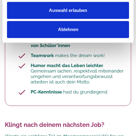
und eine
Weiterbildung zur Praxisanleitung (200 h)
Auswahl erlauben
Das macht dich aus:
Pflege ist für dich nicht bloß ein Job, sondern
Ablehnen
Berufung
!
Freude an der Anleitung und Begleitung
von Schüler*innen
Teamwork
makes the dream work!
Humor macht das Leben leichter
.
Gemeinsam lachen, respektvoll miteinander
umgehen und verantwortungsbewusst
arbeiten ist auch dein Motto.
PC-Kenntnisse
hast du grundlegend.
Klingt nach deinem nächsten Job?