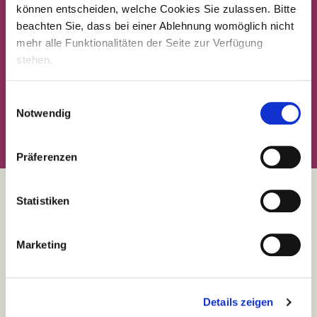
können entscheiden, welche Cookies Sie zulassen. Bitte
beachten Sie, dass bei einer Ablehnung womöglich nicht
mehr alle Funktionalitäten der Seite zur Verfügung
stehen.
Einwilligungsauswahl
Notwendig
Präferenzen
Statistiken
Team
compassio
Benefits
Marketing
Chancen für jeden
Familienfreundliche Pflegejobs
Details zeigen
Fort- & Weiterbildung