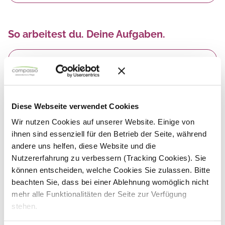
So arbeitest du. Deine Aufgaben.
Du
organisierst alle Bereiche der
Verpflegung unserer Bewohner/-innen
nach einem zentral festgelegten Konzept
und verarbeitest unsere
unternehmenseigenen Convenience-
Diese Webseite verwendet Cookies
Produkte standardgerecht weiter
Wir nutzen Cookies auf unserer Website. Einige von
Arbeitsabläufe in den Bereichen Einkauf,
ihnen sind essenziell für den Betrieb der Seite, während
Lagerhaltung, Küche, Service und
andere uns helfen, diese Website und die
Bewohnerbetreuung
prüfst du.
Nutzererfahrung zu verbessern (Tracking Cookies). Sie
Du
überwachst die Qualität der
können entscheiden, welche Cookies Sie zulassen. Bitte
eingesetzten Produkte
und achtest auf
deren einwandfreien Zustand und stellst die
beachten Sie, dass bei einer Ablehnung womöglich nicht
Einhaltung aller Hygiene- und
mehr alle Funktionalitäten der Seite zur Verfügung
Sicherheitsvorschriften sicher
stehen.
Personalplanung und Budgetentwicklung
hast du im Griff und im Blick