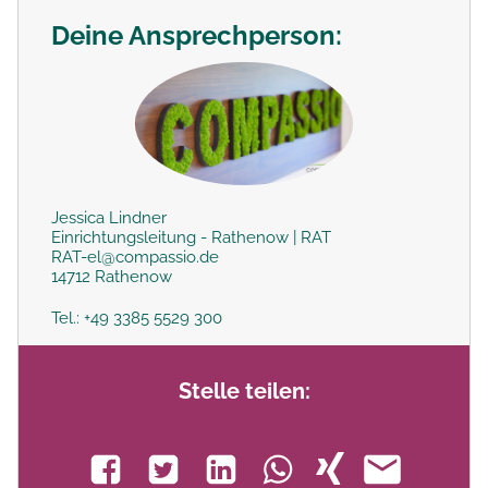
Deine Ansprechperson:
Jessica Lindner
Einrichtungsleitung - Rathenow | RAT
RAT-el@compassio.de
14712 Rathenow
Tel.: +49 3385 5529 300
Stelle teilen: